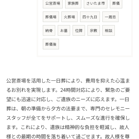
公営斎場
家族葬
さいたま市
葬儀
葬儀場
火葬場
四十九日
一周忌
納骨
お墓
位牌
宗教
相談
葬儀後
公営斎場を活用した一日葬により、費用を抑えた心温ま
るお別れを実現します。24時間対応により、緊急のご要
望にも迅速に対応し、ご遺族のニーズに応えます。一日
葬は、朝の準備から夕方の法要まで、専門のセレモニー
スタッフが全てをサポートし、スムーズな進行を確保し
ます。これにより、遺族は精神的な負担を軽減し、故人
様との最期の時間を落ち着いて過ごせます。故人様を尊